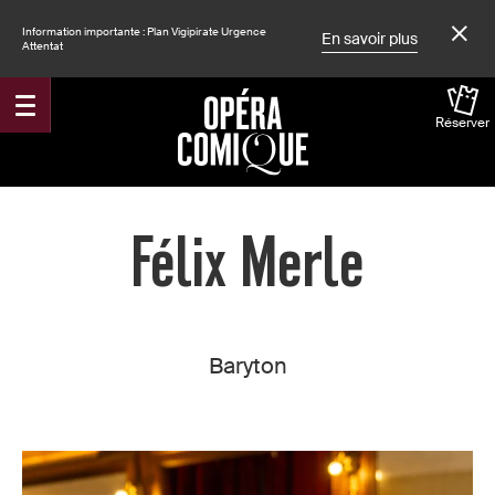
Information importante : Plan Vigipirate Urgence
En savoir plus
Attentat
Réserver
Accueil
Félix Merle
Baryton