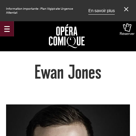
Information importante : Plan Vigipirate Urgence
En savoir plus
Attentat
Réserver
Accueil
Ewan Jones