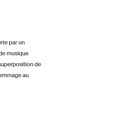
rte par un
 de musique
 superposition de
 hommage au