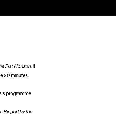
he Flat Horizon
. Il
de 20 minutes,
amais programmé
ue
Ringed by the