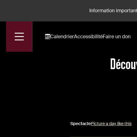
Information important
Calendrier
Accessibilité
Faire un don
Accueil
Actualités
Découvrir George Benjamin En 5 Œuvres
Décou
Spectacle
Picture a day like this