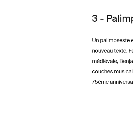
3 - Palim
Un palimpseste e
nouveau texte. F
médiévale, Benja
couches musicale
75ème anniversair