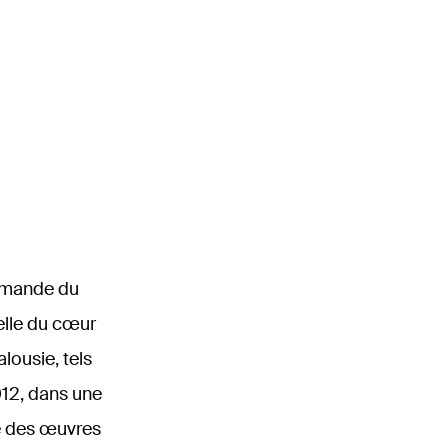
ommande du
elle du cœur
lousie, tels
012, dans une
e des œuvres