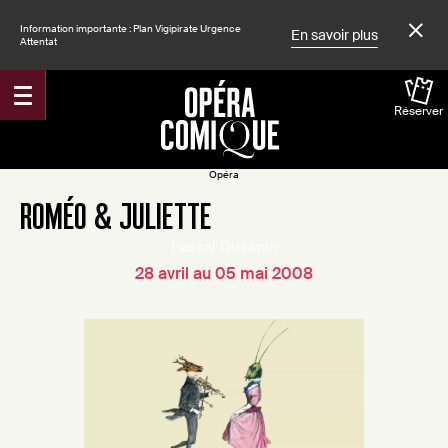
Information importante : Plan Vigipirate Urgence
En savoir plus
Attentat
Réserver
Accueil
Spectacles
Opéra
ROMÉO & JULIETTE
Pascal Dusapin
28 avril au 05 mai 2008