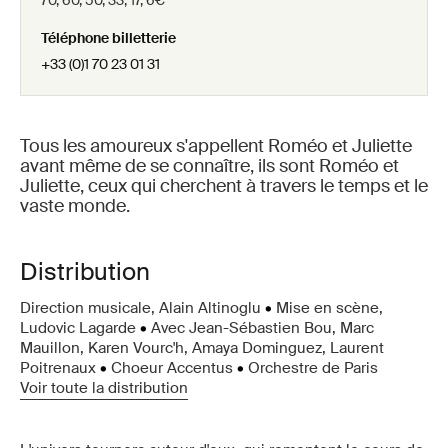
70, 60, 50, 33, 17, 6€
Téléphone billetterie
+33 (0)1 70 23 01 31
Tous les amoureux s'appellent Roméo et Juliette
avant même de se connaître, ils sont Roméo et
Juliette, ceux qui cherchent à travers le temps et le
vaste monde.
Distribution
Direction musicale, Alain Altinoglu
•
Mise en scène,
Ludovic Lagarde
•
Avec Jean-Sébastien Bou, Marc
Mauillon, Karen Vourc'h, Amaya Dominguez, Laurent
Poitrenaux
•
Choeur Accentus
•
Orchestre de Paris
Voir toute la distribution