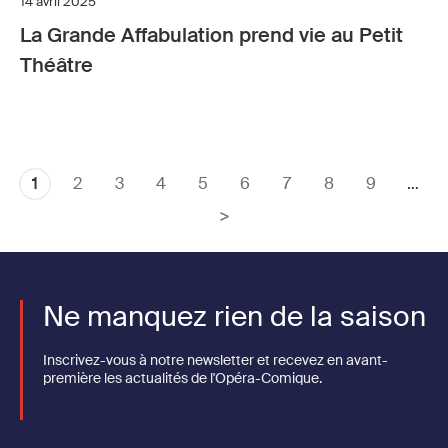
14 avril 2025
La Grande Affabulation prend vie au Petit
Théâtre
Page
1
Page
2
Page
3
Page
4
Page
5
Page
6
Page
7
Page
8
Page
9
…
Pagination
courante
Ne manquez rien de la saison
Inscrivez-vous à notre newsletter et recevez en avant-
première les actualités de l'Opéra-Comique.