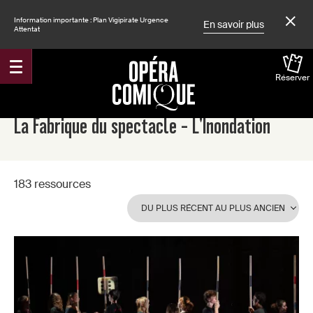
Information importante : Plan Vigipirate Urgence
En savoir plus
Attentat
Réserver
Accueil
Spectacles
La Fabrique du spectacle - L'Inondation
183 ressources