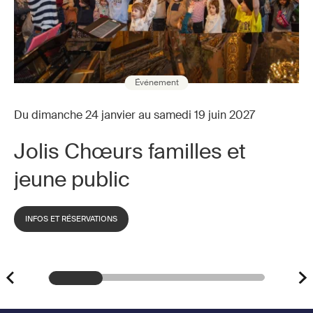
patrimoine
2024 
2024 ©
Frédér
Frédéric
Micho
Michot
Événement
Du dimanche 24 janvier au samedi 19 juin 2027
Jolis Chœurs familles et
jeune public
INFOS ET RÉSERVATIONS