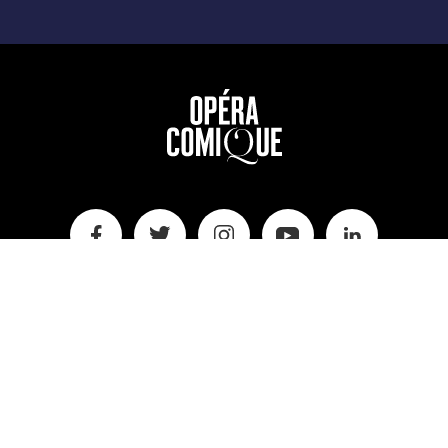
CHANGER
Lister les actions su
FRANÇAIS
LA
LANGUE
DU
SITE
Informations pratiques