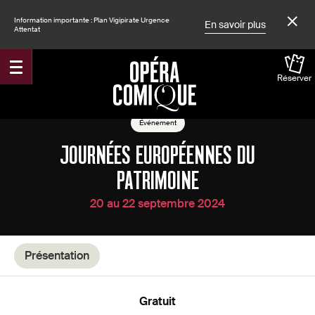
Information importante : Plan Vigipirate Urgence
En savoir plus
Attentat
Réserver
Accueil
Spectacles
Événement
JOURNÉES EUROPÉENNES DU
PATRIMOINE
20 au 22 septembre 2024
Présentation
Gratuit