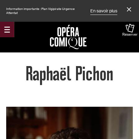
Information importante : Plan Vigipirate Urgence
En savoir plus
Attentat
Réserver
Accueil
Raphaël Pichon