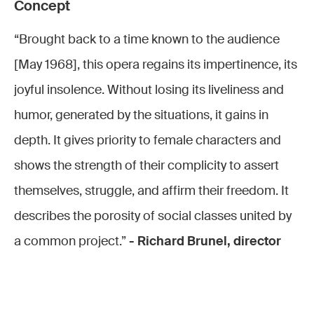
Concept
La Fille
La Fille
La Fille
La Fille
La Fille
La Fille
de
de
de
de
de
de
“Brought back to a time known to the audience
Madame
Madame
Madame
Madame
Madame
Madame
[May 1968], this opera regains its impertinence, its
Angot
,
Angot
,
Angot
,
Angot
,
Angot
,
Angot
,
joyful insolence. Without losing its liveliness and
2023 ©
2023 ©
2023 ©
2023 ©
2023 ©
2023 ©
humor, generated by the situations, it gains in
Jean
Jean
Jean
Jean
Jean
Jean
Louis
Louis
Louis
Louis
Louis
Louis
depth. It gives priority to female characters and
Fernandez
Fernandez
Fernandez
Fernandez
Fernandez
Fernand
shows the strength of their complicity to assert
themselves, struggle, and affirm their freedom. It
describes the porosity of social classes united by
a common project.”
- Richard Brunel, director