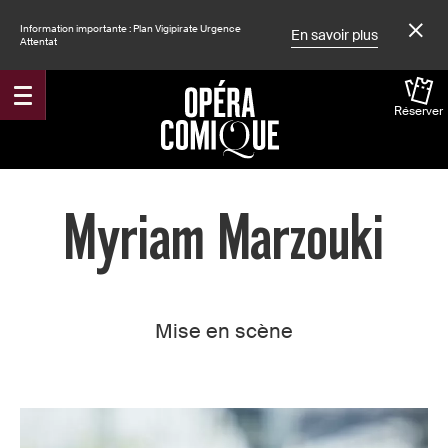
Information importante : Plan Vigipirate Urgence
En savoir plus
Attentat
Réserver
Accueil
Myriam Marzouki
Mise en scène