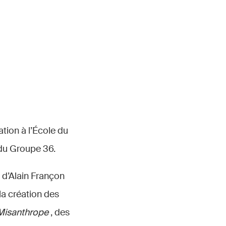
tion à l’École du
du Groupe 36.
s d’Alain Françon
 la création des
Misanthrope
, des