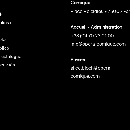
Comique
Place Boieldieu • 75002 Par
é
blics+
Accueil - Administration
+33 (0)1 70 23 01 00
ploi
info@opera-comique.com
blics
 catalogue
Presse
ctivités
alice.bloch@opera-
comique.com