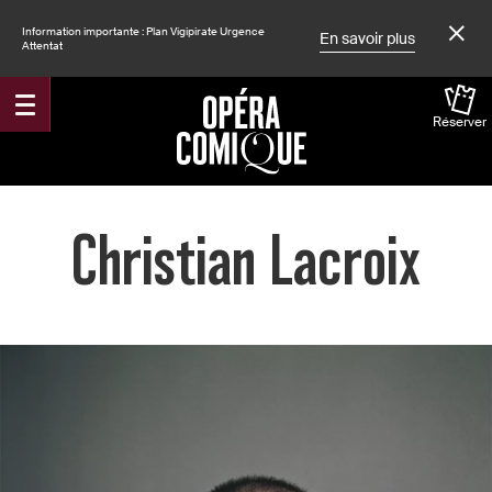
Information importante : Plan Vigipirate Urgence
En savoir plus
Attentat
Réserver
Accueil
Christian Lacroix