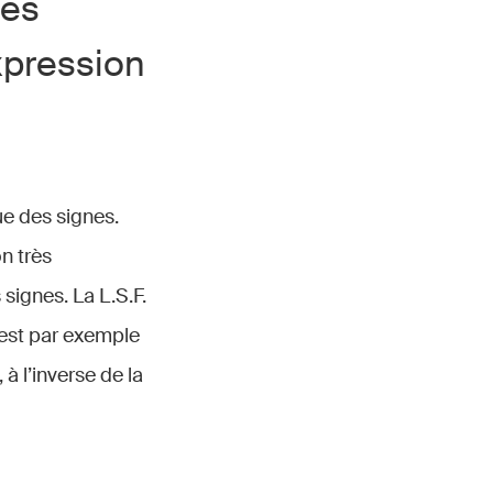
des
xpression
ue des signes.
n très
 signes. La L.S.F.
n’est par exemple
 l’inverse de la