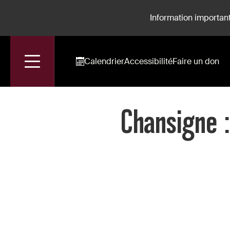
Information important
Calendrier
Accessibilité
Faire un don
Accueil
Chansigne : Le Plaisir Du Chant Passe Aussi Par La Vu
Chansigne :