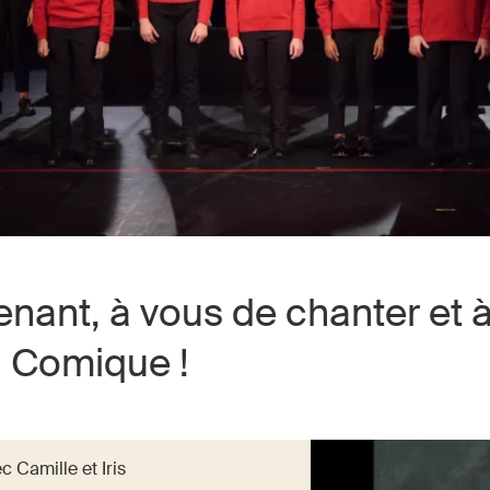
enant, à vous de chanter et à
a Comique !
c Camille et Iris