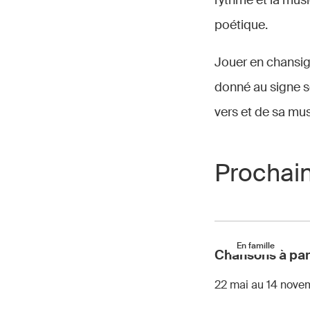
rythme et la musi
poétique.
Jouer en chansign
donné au signe s
vers et de sa mus
Prochai
En famille
Chansons à par
22 mai au 14 nove