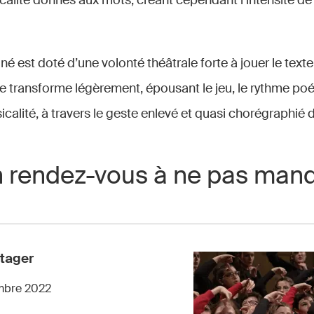
calité donnés aux mots, créant cependant l’intensité de
é est doté d’une volonté théâtrale forte à jouer le tex
e transforme légèrement, épousant le jeu, le rythme po
icalité, à travers le geste enlevé et quasi chorégraphié d
n rendez-vous à ne pas man
tager
mbre 2022