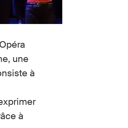
’Opéra
ne, une
onsiste à
exprimer
râce à