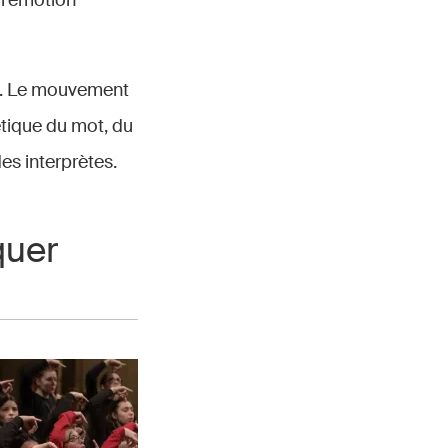
 l’émotion
te. Le mouvement
étique du mot, du
es interprètes.
quer