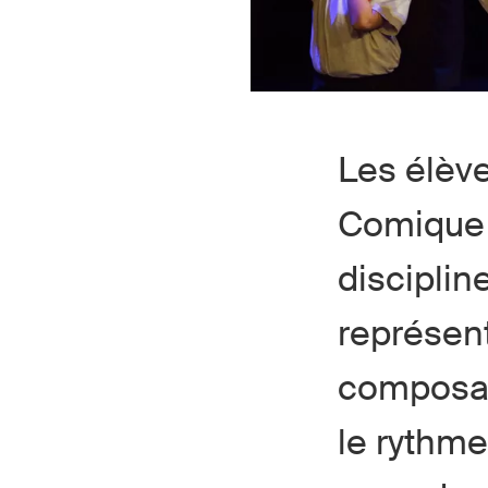
Les élève
Comique 
disciplin
représent
composan
le rythme