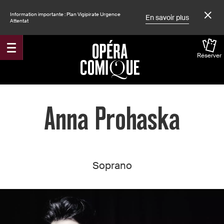
Information importante : Plan Vigipirate Urgence
En savoir plus
Attentat
Réserver
Accueil
Anna Prohaska
Soprano