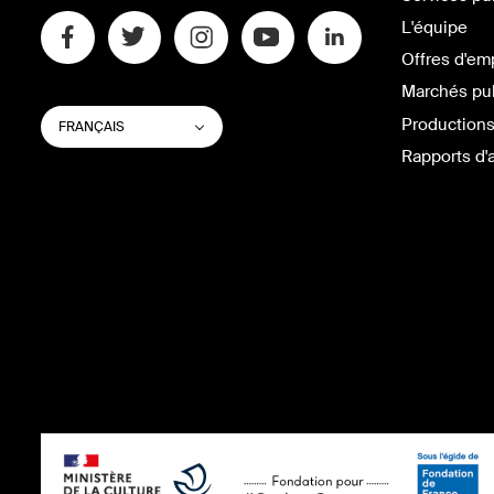
L'équipe
Offres d'em
Marchés pu
CHANGER
Lister les actions supplémentaires
Productions
FRANÇAIS
LA
LANGUE
Rapports d'a
DU
SITE