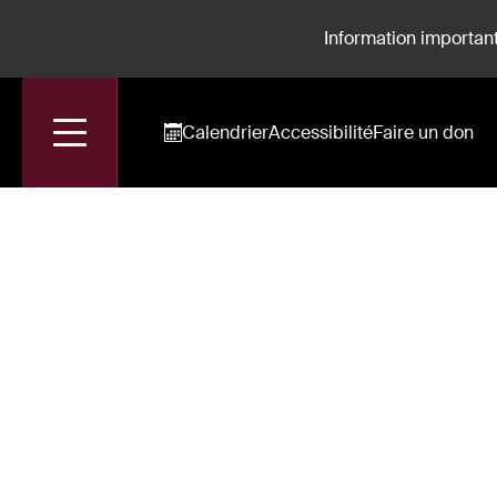
Information important
Calendrier
Accessibilité
Faire un don
Accueil
Alice Renavand