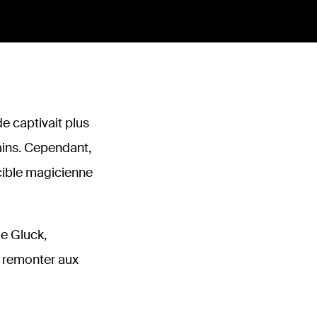
e captivait plus
rains. Cependant,
ncible magicienne
de Gluck,
à remonter aux