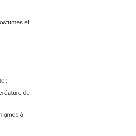
 costumes et
te ;
 créature de
énigmes à