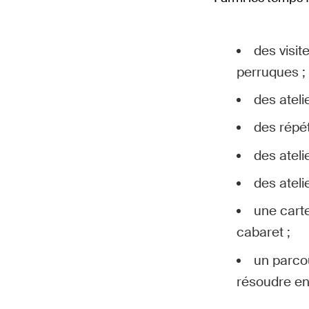
des visit
perruques ;
des ateli
des répé
des ateli
des atel
une carte
cabaret ;
un parco
résoudre en 