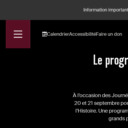
Information important
Calendrier
Accessibilité
Faire un don
Accueil
Actualités
Le Programme Des Journées Européennes Du P
Le prog
À l’occasion des Journ
20 et 21 septembre pou
l’Histoire. Une program
grands p