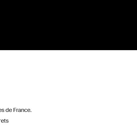
es de France.
rets