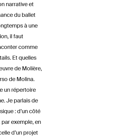
on narrative et
sance du ballet
 longtemps à une
n, il faut
 raconter comme
ails. Et quelles
’œuvre de Molière,
irso de Molina.
e un répertoire
e. Je parlais de
sique : d’un côté
, par exemple, en
celle d’un projet