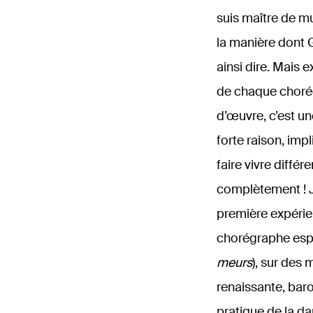
suis maître de mus
la manière dont 
ainsi dire. Mais 
de chaque chorég
d’œuvre, c’est un
forte raison, im
faire vivre diffé
complètement ! J
première expérien
chorégraphe esp
meurs
), sur des
renaissante, baro
pratique de la d