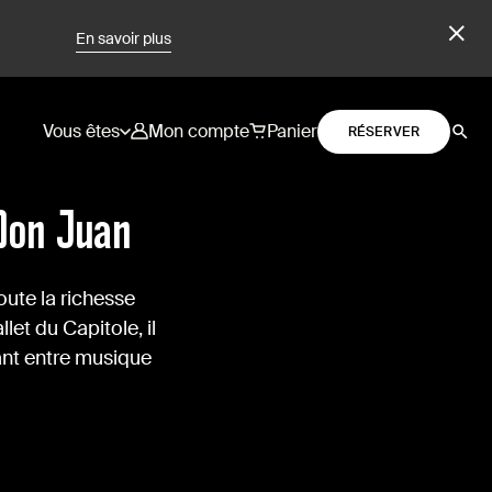
En savoir plus
Vous êtes
Mon compte
Panier
RÉSERVER
 Don Juan
oute la richesse
let du Capitole, il
vant entre musique