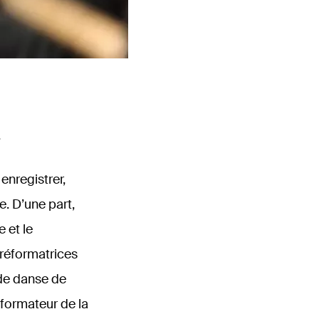
enregistrer,
. D’une part,
 et le
 réformatrices
 de danse de
éformateur de la