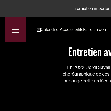
Information important
Calendrier
Accessibilité
Faire un don
Accueil
Actualités
Entretien Avec Jordi Savall | Sémiramis & Don J
Entretien a
En 2022, Jordi Savall 
chorégraphique de ces ba
prolonge cette redécouve