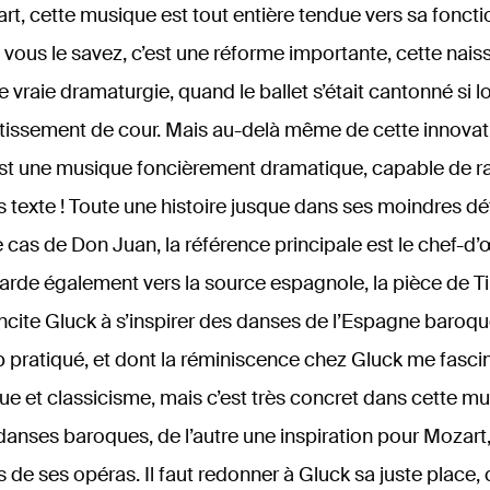
art, cette musique est tout entière tendue vers sa foncti
vous le savez, c’est une réforme importante, cette nais
e vraie dramaturgie, quand le ballet s’était cantonné si
tissement de cour. Mais au-delà même de cette innovatio
’est une musique foncièrement dramatique, capable de
s texte ! Toute une histoire jusque dans ses moindres dét
le cas de Don Juan, la référence principale est le chef-d
garde également vers la source espagnole, la pièce de T
 incite Gluck à s’inspirer des danses de l’Espagne baroqu
 pratiqué, et dont la réminiscence chez Gluck me fascin
e et classicisme, mais c’est très concret dans cette mu
danses baroques, de l’autre une inspiration pour Mozart
s de ses opéras. Il faut redonner à Gluck sa juste place, 