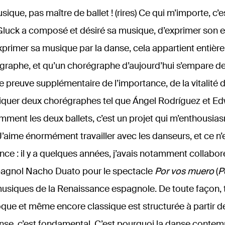
ique, pas maître de ballet ! (rires) Ce qui m’importe, c’es
Gluck a composé et désiré sa musique, d’exprimer son e
exprimer sa musique par la danse, cela appartient entière
raphe, et qu’un chorégraphe d’aujourd’hui s’empare de
e preuve supplémentaire de l’importance, de la vitalité d
pliquer deux chorégraphes tel que Ángel Rodríguez et E
remment les deux ballets, c’est un projet qui m’enthousia
’aime énormément travailler avec les danseurs, et ce n
ce : il y a quelques années, j’avais notamment collabor
agnol Nacho Duato pour le spectacle
Por vos muero
(
P
 musiques de la Renaissance espagnole. De toute façon,
que et même encore classique est structurée à partir de 
anse, c’est fondamental. C’est pourquoi la danse conte