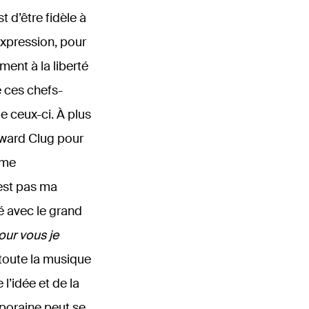
t d’être fidèle à
xpression, pour
ment à la liberté
 ces chefs-
e ceux-ci. À plus
dward Clug pour
sme
’est pas ma
é avec le grand
our vous je
 toute la musique
l’idée et de la
mporaine peut se