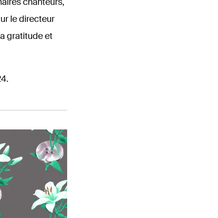
naires chanteurs,
r le directeur
a gratitude et
4.