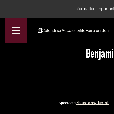
Information important
Calendrier
Accessibilité
Faire un don
Accueil
Actualités
Benjamin et Crimp, un Duo Artistique Réussi
Benjami
Spectacle
Picture a day like this