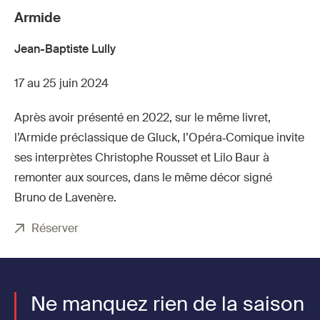
Armide
(Aronte),
Abel
Jean-Baptiste Lully
Zamora
17 au 25 juin 2024
(L'Amant
Fortuné),
Après avoir présenté en 2022, sur le même livret,
Ambroisi
l’Armide préclassique de Gluck, l’Opéra‑Comique invite
Bré
ses interprètes Christophe Rousset et Lilo Baur à
(Armide),
remonter aux sources, dans le même décor signé
et Edwin
Bruno de Lavenère.
Crossley
Réserver
Mercer
(Hidraot)
© Stefan
Ne manquez rien de la saison
Brion