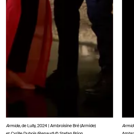
Armide
, de Lully, 2024 | Ambroisine Bré (Armide)
Armid
et Cyrille Dubois (Renaud) © Stefan Brion
Ambroi