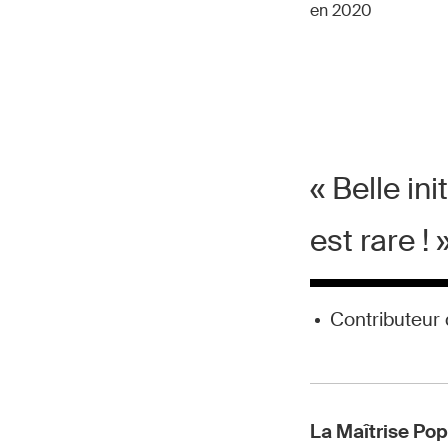
en 2020
«
Belle in
est rare !
Contributeur 
La Maîtrise Po