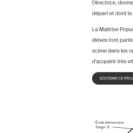
Directrice, donn
départ et dont l
La Maîtrise Popul
élèves font parti
scène dans les op
d’acquérir très v
SOUTENIR CE PRO