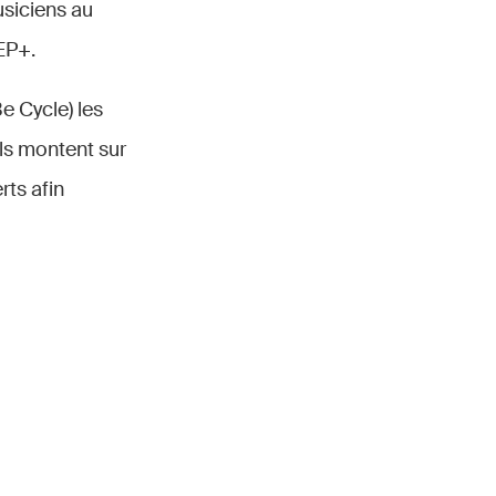
usiciens au
REP+.
e Cycle) les
ils montent sur
rts afin