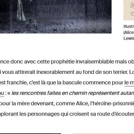
Illus
(Alic
Lewis
ence donc avec cette prophétie invraisemblable mais
i vous attirerait inexorablement au fond de son terrier. L
 est franchie, c’est là que la bascule commence pour
le 
au
: «
les rencontres faites en chemin représentent autan
pour la mère devenant, comme Alice, l’héroïne-prisonni
mplorant les personnages qui croisent sa route d’écouter