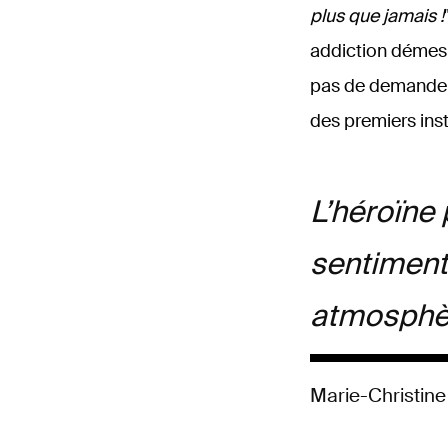
plus que jamais !
addiction démesu
pas de demander 
des premiers inst
L’héroïne
sentiment
atmosphè
Marie-Christin