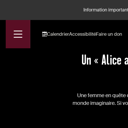
Information important
Calendrier
Accessibilité
Faire un don
Accueil
Actualités
Un « Alice Au Pays Des Merveilles Pour Adultes »
Un « Alice 
Une femme en quête d’
monde imaginaire. Si vo