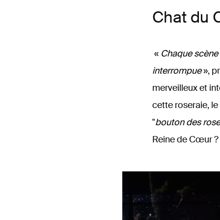
Chat du 
«
Chaque scène p
interrompue
», p
merveilleux et in
cette roseraie, le
"
bouton des rose
Reine de Cœur ?