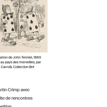
tration de John Tenniel, 1869
e au pays des merveilles, par
 Carroll). Collection Bnf
rtin Crimp avec
aite de rencontres
ition