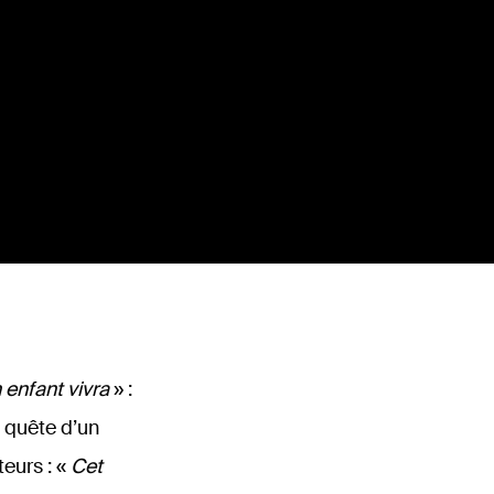
enfant vivra
» :
n quête d’un
teurs : «
Cet