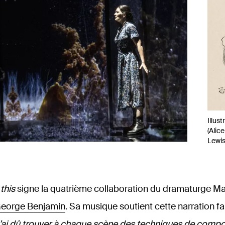
Illus
(Alic
Lewis
 this
signe la quatrième collaboration du dramaturge Ma
George Benjamin
. Sa musique soutient cette narration f
j’ai dû trouver
à
chaque
scène
des
techniques
de
compos