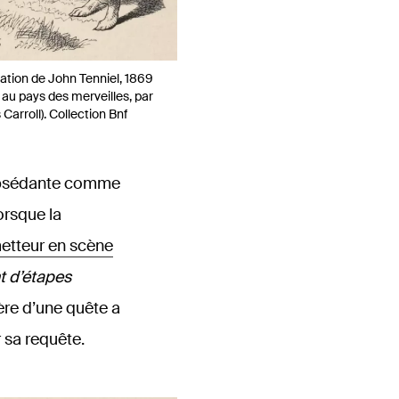
tration de John Tenniel, 1869
e au pays des merveilles, par
 Carroll). Collection Bnf
 obsédante comme
orsque la
metteur en scène
t d’étapes
ère d’une quête a
 sa requête.