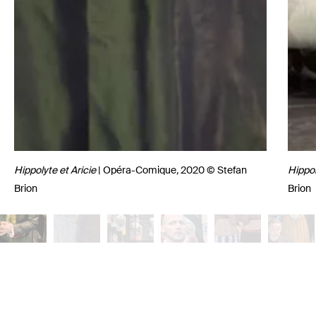
Hippolyte et Aricie
| Opéra-Comique
,
2020 © Stefan
Hippol
Brion
Brion