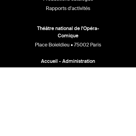
Rapports d'activités
Théâtre national de l'Opéra-
Comique
Place Boieldieu • 75002 Paris
Accueil - Administration
+33 (0)1 70 23 01 00
info@opera-comique.com
Presse
alice.bloch@opera-comique.com
Billetterie
+33 (0) 1 70 23 01 31
billetterie@opera-comique.com