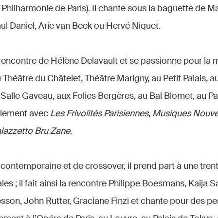
 Philharmonie de Paris). Il chante sous la baguette de M
ul Daniel, Arie van Beek ou Hervé Niquet.
la rencontre de Hélène Delavault et se passionne pour la
u Théâtre du Châtelet, Théâtre Marigny, au Petit Palais, a
a Salle Gaveau, aux Folies Bergères, au Bal Blomet, au P
palement avec
Les Frivolités Parisiennes
,
Musiques Nouve
alazzetto Bru Zane
.
contemporaine et de crossover, il prend part à une tren
es ; il fait ainsi la rencontre Philippe Boesmans, Kaija S
son, John Rutter, Graciane Finzi et chante pour des p