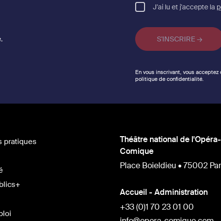
J'ai lu et j'accepte la
p
.
En vous inscrivant, vous acceptez
politique de confidentialité.
Théâtre national de l'Opéra-
s pratiques
Comique
Place Boieldieu • 75002 Par
é
blics+
Accueil - Administration
+33 (0)1 70 23 01 00
ploi
info@opera-comique.com