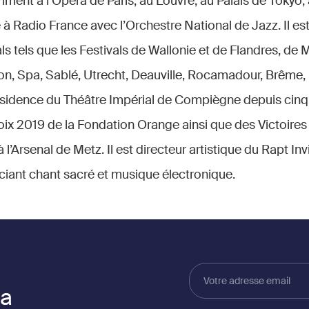
ment à l’Opéra de Paris, au Louvre, au Palais de Tokyo, 
à Radio France avec l’Orchestre National de Jazz. Il est 
s tels que les Festivals de Wallonie et de Flandres, de 
non, Spa, Sablé, Utrecht, Deauville, Rocamadour, Brême,
 résidence du Théâtre Impérial de Compiègne depuis cinq 
Voix 2019 de la Fondation Orange ainsi que des Victoire
l’Arsenal de Metz. Il est directeur artistique du Rapt Invi
ant chant sacré et musique électronique.
Votre
adresse
la
email