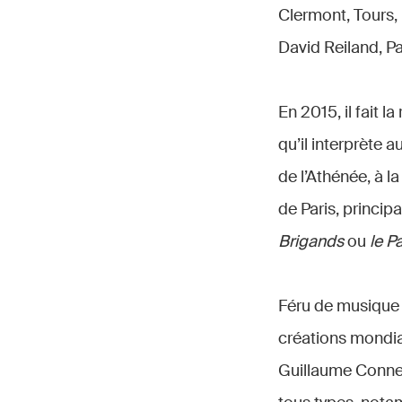
Clermont, Tours,
David Reiland, Pa
En 2015, il fait 
qu’il interprète a
de l’Athénée, à l
de Paris, princi
Brigands
ou
le P
Féru de musique 
créations mondial
Guillaume Connes