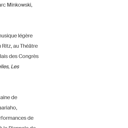
arc Minkowski,
 musique légère
u Ritz, au Théâtre
alais des Congrès
lles
,
Les
taine de
aariaho,
erformances de