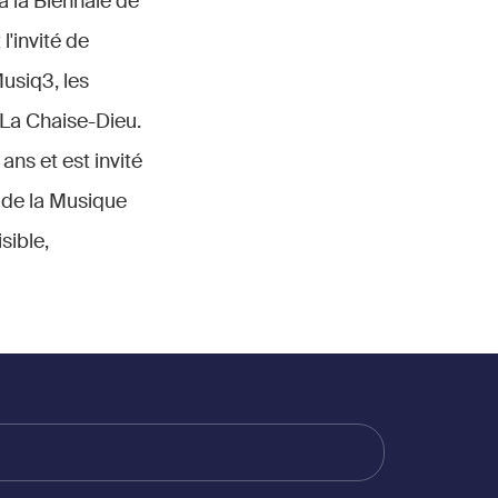
à la Biennale de
l'invité de
Musiq3, les
 La Chaise-Dieu.
ans et est invité
s de la Musique
sible,