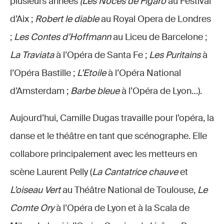
plusieurs années
(Les Noces de Figaro
au Festival
d’Aix ;
Robert le diable
au Royal Opera de Londres
;
Les Contes d’Hoffmann
au Liceu de Barcelone ;
La Traviata
à l’Opéra de Santa Fe ;
Les Puritains
à
l’Opéra Bastille ;
L’Etoile
à l’Opéra National
d’Amsterdam ;
Barbe bleue
à l’Opéra de Lyon…).
Aujourd’hui, Camille Dugas travaille pour l’opéra, la
danse et le théâtre en tant que scénographe. Elle
collabore principalement avec les metteurs en
scène Laurent Pelly (
La Cantatrice chauve
et
L’oiseau Vert
au Théâtre National de Toulouse,
Le
Comte Ory
à l’Opéra de Lyon et à la Scala de