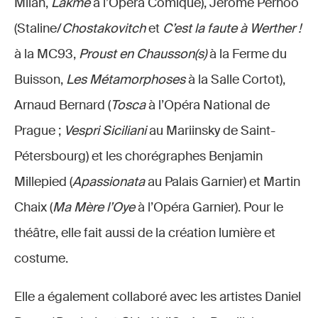
Milan,
Lakmé
à l’Opéra Comique), Jérôme Pernoo
(Staline/
Chostakovitch
et
C’est la faute à Werther !
à la MC93,
Proust en Chausson(s)
à la Ferme du
Buisson,
Les Métamorphoses
à la Salle Cortot),
Arnaud Bernard (
Tosca
à l’Opéra National de
Prague ;
Vespri Siciliani
au Mariinsky de Saint-
Pétersbourg) et les chorégraphes Benjamin
Millepied (
Apassionata
au Palais Garnier) et Martin
Chaix (
Ma Mère l’Oye
à l’Opéra Garnier). Pour le
théâtre, elle fait aussi de la création lumière et
costume.
Elle a également collaboré avec les artistes Daniel