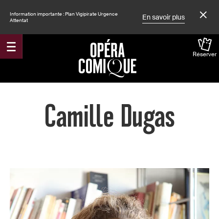
Information importante : Plan Vigipirate Urgence
En savoir plus
Attentat
Réserver
Accueil
Camille Dugas