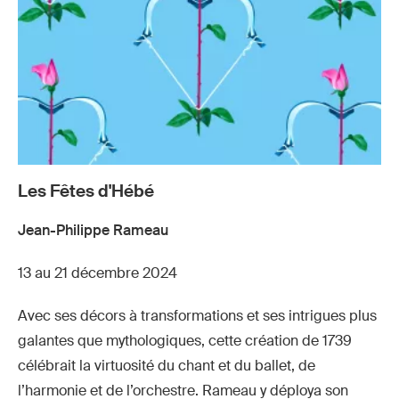
Christie
Christie
© Stefan
© Stefan
© Stefan
© Stefan
© Stefan
© Stefan
Brion
Brion
Brion
Brion
Brion
Brion
Les Fêtes d'Hébé
Jean-Philippe Rameau
13 au 21 décembre 2024
Avec ses décors à transformations et ses intrigues plus
galantes que mythologiques, cette création de 1739
célébrait la virtuosité du chant et du ballet, de
l’harmonie et de l’orchestre. Rameau y déploya son